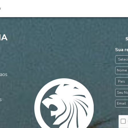
S
MA
Sua r
 aos
s