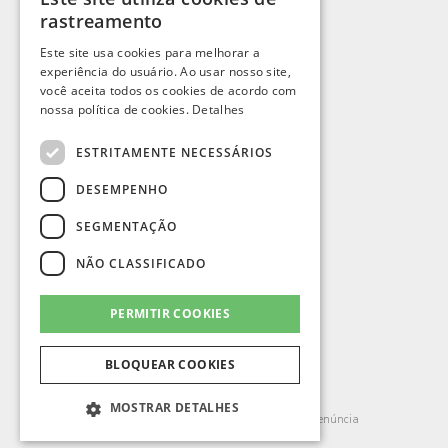
PORTUGUESE
rastreamento
William Samartin Junior
ENGLISH
Este site usa cookies para melhorar a
experiência do usuário. Ao usar nosso site,
SPANISH
você aceita todos os cookies de acordo com
FRENCH
nossa política de cookies.
Detalhes
ESTRITAMENTE NECESSÁRIOS
DESEMPENHO
SEGMENTAÇÃO
NÃO CLASSIFICADO
PERMITIR COOKIES
BLOQUEAR COOKIES
LEAG GROUP SA / SWITZERLAND.
© Todos os direitos reservados.
CHE-292.051.064
MOSTRAR DETALHES
Termos de Uso
Aviso de Privacidade
Denúncia