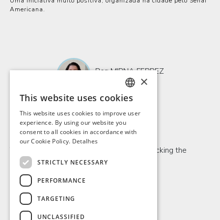
Uma iniciativa muito positiva, organizada na cidade pelo Senai
Americana.
Por: MIRNA FERREZ
×
26/03/25
This website uses cookies
PORTUGUESE
This website uses cookies to improve user
ENGLISH
experience. By using our website you
Comentários
consent to all cookies in accordance with
SPANISH
our Cookie Policy.
Detalhes
To be able to comment, please log in by clicking the
FRENCH
button below.
STRICTLY NECESSARY
PERFORMANCE
LOGIN
TARGETING
UNCLASSIFIED