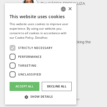
Por: CÁSSIA FOSSALUZA
×
19/12/25
This website uses cookies
PORTUGUESE
This website uses cookies to improve user
ENGLISH
experience. By using our website you
Comentários
consent to all cookies in accordance with
SPANISH
our Cookie Policy.
Detalhes
To be able to comment, please log in by clicking the
FRENCH
button below.
STRICTLY NECESSARY
PERFORMANCE
LOGIN
TARGETING
UNCLASSIFIED
ACCEPT ALL
DECLINE ALL
LEAG GROUP SA / SWITZERLAND.
© All rights reserved.
CHE-292.051.064
SHOW DETAILS
Terms Of Use
Privacy Notice
Report