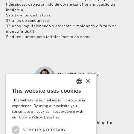
lideranças, capacita mão de obra e constrói a inovação da
indústria.
São 37 anos de história.
37 anos de conquistas.
37 anos impulsionando o presente e moldando o futuro da
indústria têxtil.
Sinditec. Juntos pelo fortalecimento do setor.
Por: MIRNA FERREZ
×
10/02/26
This website uses cookies
PORTUGUESE
This website uses cookies to improve user
ENGLISH
experience. By using our website you
Comentários
consent to all cookies in accordance with
SPANISH
our Cookie Policy.
Detalhes
To be able to comment, please log in by clicking the
FRENCH
button below.
STRICTLY NECESSARY