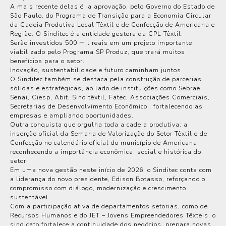
A mais recente delas é a aprovação, pelo Governo do Estado de
São Paulo, do Programa de Transição para a Economia Circular
da Cadeia Produtiva Local Têxtil e de Confecção de Americana e
Região. O Sinditec é a entidade gestora da CPL Têxtil.
Serão investidos 500 mil reais em um projeto importante,
viabilizado pelo Programa SP Produz, que trará muitos
benefícios para o setor.
Inovação, sustentabilidade e futuro caminham juntos.
O Sinditec também se destaca pela construção de parcerias
sólidas e estratégicas, ao lado de instituições como Sebrae,
Senai, Ciesp, Abit, Sinditêxtil, Fatec, Associações Comerciais,
Secretarias de Desenvolvimento Econômico, fortalecendo as
empresas e ampliando oportunidades.
Outra conquista que orgulha toda a cadeia produtiva: a
inserção oficial da Semana de Valorização do Setor Têxtil e de
Confecção no calendário oficial do município de Americana,
reconhecendo a importância econômica, social e histórica do
setor.
Em uma nova gestão neste início de 2026, o Sinditec conta com
a liderança do novo presidente, Edison Botasso, reforçando o
compromisso com diálogo, modernização e crescimento
sustentável.
Com a participação ativa de departamentos setorias, como de
Recursos Humanos e do JET – Jovens Empreendedores Têxteis, o
sindicato fortalece a continuidade dos negócios, prepara novas