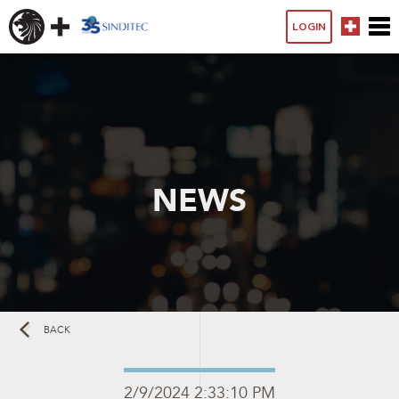
LOGIN
NEWS
BACK
2/9/2024 2:33:10 PM