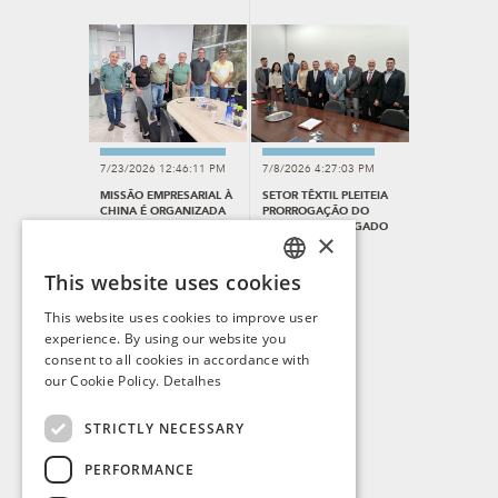
7/23/2026 12:46:11 PM
7/8/2026 4:27:03 PM
MISSÃO EMPRESARIAL À
SETOR TÊXTIL PLEITEIA
CHINA É ORGANIZADA
PRORROGAÇÃO DO
PELO SINDITEC
CRÉDITO OUTORGADO
×
DO ICMS
This website uses cookies
PORTUGUESE
This website uses cookies to improve user
ENGLISH
experience. By using our website you
consent to all cookies in accordance with
SPANISH
our Cookie Policy.
Detalhes
FRENCH
7/1/2026 2:21:16 PM
STRICTLY NECESSARY
SINDITEC E ABIT DEBATEM
ESTRATÉGIAS PARA O
SETOR TÊXTIL
PERFORMANCE