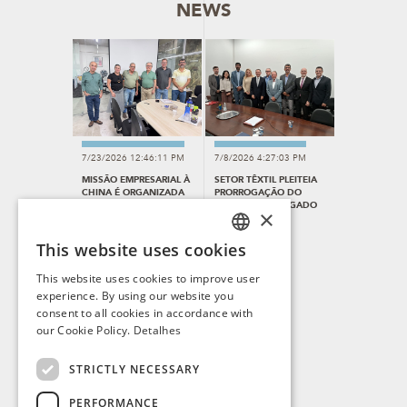
NEWS
7/23/2026 12:46:11 PM
7/8/2026 4:27:03 PM
MISSÃO EMPRESARIAL À
SETOR TÊXTIL PLEITEIA
CHINA É ORGANIZADA
PRORROGAÇÃO DO
PELO SINDITEC
CRÉDITO OUTORGADO
×
DO ICMS
This website uses cookies
PORTUGUESE
This website uses cookies to improve user
ENGLISH
experience. By using our website you
consent to all cookies in accordance with
SPANISH
our Cookie Policy.
Detalhes
FRENCH
7/1/2026 2:21:16 PM
STRICTLY NECESSARY
SINDITEC E ABIT DEBATEM
ESTRATÉGIAS PARA O
SETOR TÊXTIL
PERFORMANCE