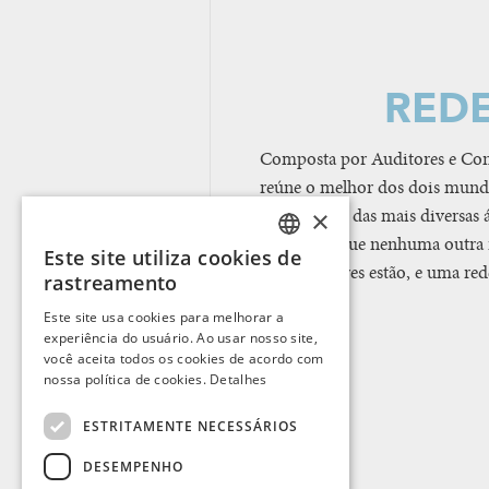
REDE
Composta por Auditores e C
reúne o melhor dos dois mundo
×
especialistas das mais diversas
resultados que nenhuma outra re
Este site utiliza cookies de
PORTUGUESE
consumidores estão, e uma rede
rastreamento
ENGLISH
Este site usa cookies para melhorar a
experiência do usuário. Ao usar nosso site,
SPANISH
você aceita todos os cookies de acordo com
FRENCH
nossa política de cookies.
Detalhes
ESTRITAMENTE NECESSÁRIOS
DESEMPENHO