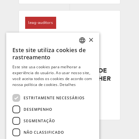
leag-auditors
×
Este site utiliza cookies de
PORTUGUESE
rastreamento
ENGLISH
Este site usa cookies para melhorar a
EMPRESAS TÊM ATÉ 30 DE
experiência do usuário. Ao usar nosso site,
SPANISH
AGOSTO PARA PREENCHER
você aceita todos os cookies de acordo com
FRENCH
nossa política de cookies.
Detalhes
O RELATÓRIO DE ...
Por: Patricia Centeno - NSI Consultoria
ESTRITAMENTE NECESSÁRIOS
05/08/24
DESEMPENHO
SEGMENTAÇÃO
NÃO CLASSIFICADO