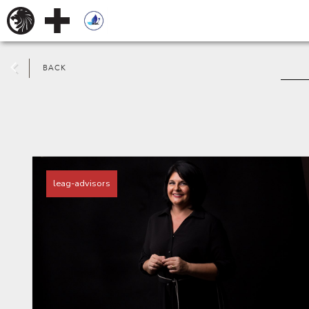
BACK
leag-advisors