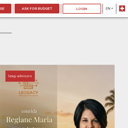
GE
ASK FOR BUDGET
EN
LOGIN
leag-advisors